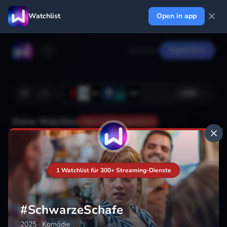
Watchlist
Open in app
Anmelden
Registrieren
+
224
Deine Watchlist
Noch nicht gespeichert
Hinzufügen
1 Watchlist für 300+ Streaming-Dienste
#SchwarzeSchafe
2025
·
Komödie