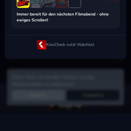
Beliebt beim Streaming
Immer bereit für den nächsten Filmabend - ohne
ewiges Scrollen!
KinoCheck nutzt Watchlist
Diese Seite verwendet Cookies um das
Nutzererlebnis zu verbessern.
Hol dir die Watchlist-App:
Filme in Sekunden merken, Tipps von
Ablehnen
Akzeptieren
Freunden, Abo-Check & mehr.