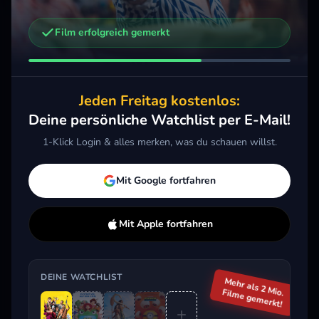
Film erfolgreich gemerkt
Weitere Trailer, die dich interessieren könnten
Toy Story 5
Vaiana
Mini
2026 · Action, Animation, Komödie
2026 · Action, Komödie, Kids & Familie
2026 
Jeden Freitag kostenlos:
Merken
Mehr
Merken
Mehr
M
Deine persönliche Watchlist per E-Mail!
1-Klick Login & alles merken, was du schauen willst.
Aktuell im Trend
Mit Google fortfahren
Mit Apple fortfahren
DEINE WATCHLIST
Mehr als 2 Mio.
Filme gemerkt!