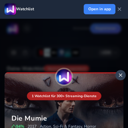
Watchlist
Open in app
Anmelden
Registrieren
+
224
Deine Watchlist
Noch nicht gespeichert
Hinzufügen
1 Watchlist für 300+ Streaming-Dienste
Die Mumie
94
%
·
2017
·
Action, Sci-Fi & Fantasy, Horror