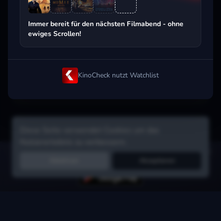
Beliebt beim Streaming
Immer bereit für den nächsten Filmabend - ohne
ewiges Scrollen!
KinoCheck nutzt Watchlist
Diese Seite verwendet Cookies um das
Nutzererlebnis zu verbessern.
Hol dir die Watchlist-App:
Filme in Sekunden merken, Tipps von
Ablehnen
Akzeptieren
Freunden, Abo-Check & mehr.