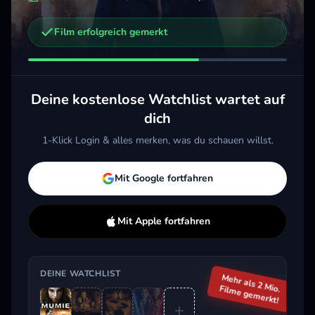
Film erfolgreich gemerkt
Weitere Trailer, die dich interessieren könnten
Angels Fallen - Warriors of Peace
Der Dunkle Turm
2024 · Action, Sci-Fi & Fantasy, Horror
2017 · Action, Sci-Fi & Fantasy
Deine kostenlose Watchlist wartet auf
Merken
Mehr
Merken
Mehr
dich
1-Klick Login & alles merken, was du schauen willst.
Aktuell im Trend
Mit Google fortfahren
Mit Apple fortfahren
DEINE WATCHLIST
Mehr als 2 Mio.
Filme gemerkt!