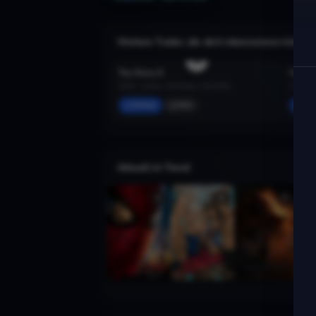
Weitere Trailer, die dich interessieren könnte
Toy Story 5
Vaian
2026 · Action, Animation, Komödie
2026 · A
Merken
Mehr
Mer
Aktuell im Trend