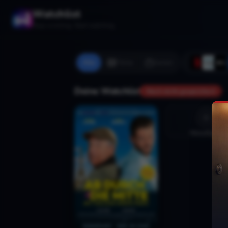
Watchlist
Stop scrolling. Start watching.
Alle
Filme
Serien
Deine Watchlist
Noch nicht gespeichert
Hinzufügen