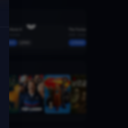
Scary Movie 6
The Furious
2026 · Komödie
2026 · Action, Thriller
Merken
Mehr
Merken
Mehr