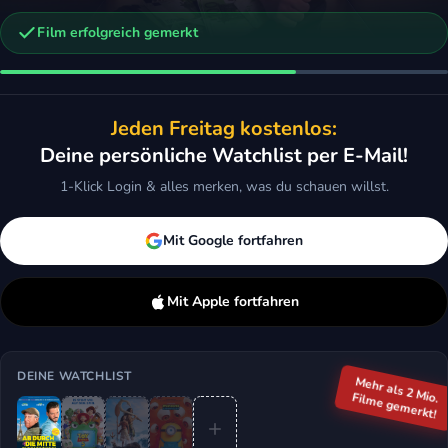
Film erfolgreich gemerkt
n
a
Minions & Monster
Jeden Freitag kostenlos:
ction, Komödie, Kids & Familie
2026 · Action, Animation, Komödie
Deine persönliche Watchlist per E-Mail!
ken
Mehr
Merken
Mehr
1-Klick Login & alles merken, was du schauen willst.
Mit Google fortfahren
Mit Apple fortfahren
DEINE WATCHLIST
Mehr als 2 Mio.
Filme gemerkt!