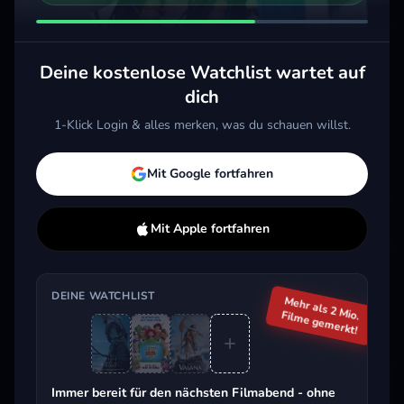
2026 · Action, Drama
2026 · Action, Animation, Komödie
Merken
Mehr
Merken
Mehr
M
Deine kostenlose Watchlist wartet auf
dich
Aktuell im Trend
1-Klick Login & alles merken, was du schauen willst.
Mit Google fortfahren
Mit Apple fortfahren
DEINE WATCHLIST
Mehr als 2 Mio.
Filme gemerkt!
Beliebt beim Streaming
Immer bereit für den nächsten Filmabend - ohne