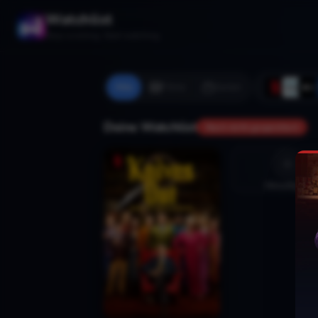
Watchlist
Stop scrolling. Start watching.
Alle
Filme
Serien
Deine Watchlist
Noch nicht gespeichert
Hinzufügen