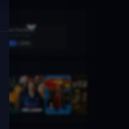
See How They Run
2022 · Komödie, Thriller
Merken
Mehr