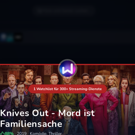
Filme und Serien suchen...
1 Watchlist für 300+ Streaming-Dienste
Knives Out - Mord ist
Familiensache
88
%
·
2019
·
Komödie, Thriller