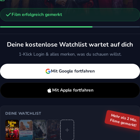
Film erfolgreich gemerkt
n
top
The Thursday Murder Club
ction, Thriller
2025 · Komödie, Thriller
Deine kostenlose Watchlist wartet auf dich
ken
Mehr
Merken
Mehr
1-Klick Login & alles merken, was du schauen willst.
Mit Google fortfahren
Mit Apple fortfahren
DEINE WATCHLIST
Mehr als 2 Mio.
Filme gemerkt!