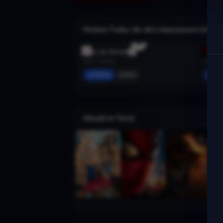
Weitere Trailer, die dich interessieren könnte
Tage am Strand
Non-S
2013 · Drama
2014 · A
Merken
Mehr
Mer
Aktuell im Trend