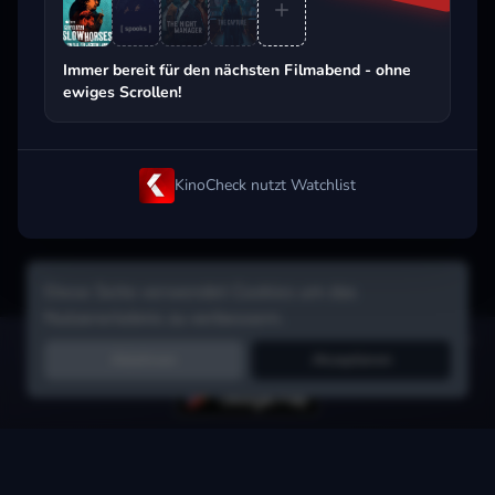
Beliebt beim Streaming
Immer bereit für den nächsten Filmabend - ohne
ewiges Scrollen!
KinoCheck nutzt Watchlist
Diese Seite verwendet Cookies um das
Nutzererlebnis zu verbessern.
Hol dir die Watchlist-App:
Filme in Sekunden merken, Tipps von
Ablehnen
Akzeptieren
Freunden, Abo-Check & mehr.