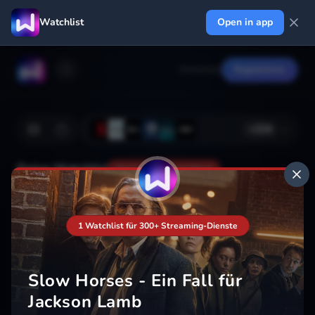
Watchlist
Open in app
Anmelden
Registrieren
+
224
Deine Watchlist
Noch nicht gespeichert
1 Watchlist für 300+ Streaming-Dienste
Hinzufügen
Slow Horses - Ein Fall für
Jackson Lamb