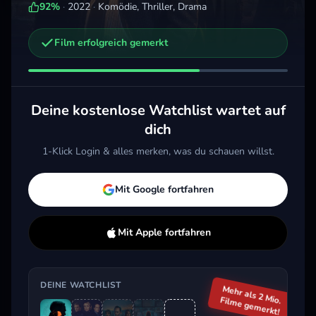
92
%
·
2022
·
Komödie, Thriller, Drama
Film erfolgreich gemerkt
Weitere Trailer, die dich interessieren könnten
The Night Manager
Strike
Kill
2016 · Thriller, Drama
2017 · Thriller, Drama
2018 
Deine kostenlose Watchlist wartet auf
Merken
Mehr
Merken
Mehr
M
dich
1-Klick Login & alles merken, was du schauen willst.
Aktuell im Trend
Mit Google fortfahren
Mit Apple fortfahren
DEINE WATCHLIST
Mehr als 2 Mio.
Filme gemerkt!