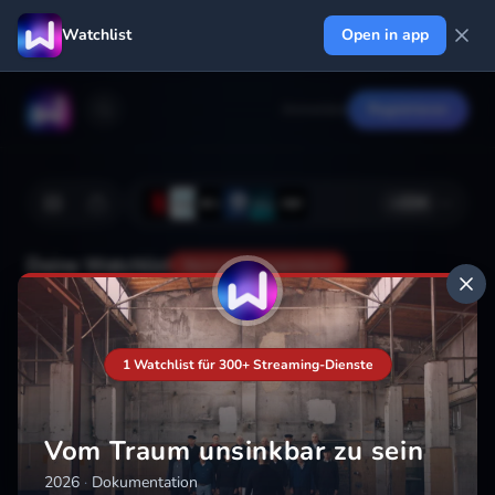
Watchlist
Open in app
Anmelden
Registrieren
+
224
Deine Watchlist
Noch nicht gespeichert
Hinzufügen
1 Watchlist für 300+ Streaming-Dienste
Vom Traum unsinkbar zu sein
2026
·
Dokumentation