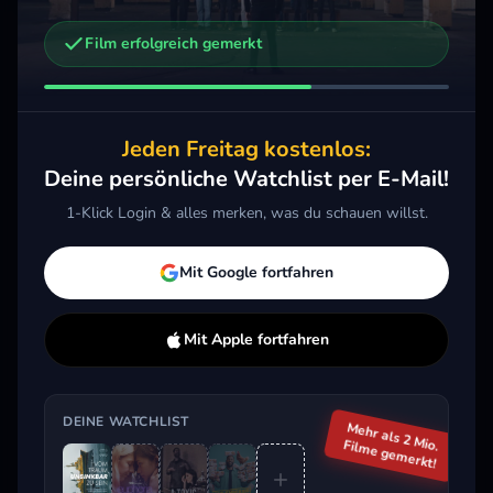
Film erfolgreich gemerkt
Weitere Trailer, die dich interessieren könnten
Jackass: Einer geht noch
2026 · Action, Komödie, Dokumentation
Jeden Freitag kostenlos:
Merken
Mehr
Deine persönliche Watchlist per E-Mail!
1-Klick Login & alles merken, was du schauen willst.
Aktuell im Trend
Mit Google fortfahren
Mit Apple fortfahren
DEINE WATCHLIST
Mehr als 2 Mio.
Filme gemerkt!