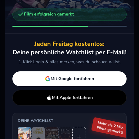
Film erfolgreich gemerkt
Weitere Trailer, die dich interessieren könnten
How I Met Your Father
2022 · Komödie, Drama
Jeden Freitag kostenlos:
Merken
Mehr
Deine persönliche Watchlist per E-Mail!
1-Klick Login & alles merken, was du schauen willst.
Aktuell im Trend
Mit Google fortfahren
Mit Apple fortfahren
DEINE WATCHLIST
Mehr als 2 Mio.
Filme gemerkt!