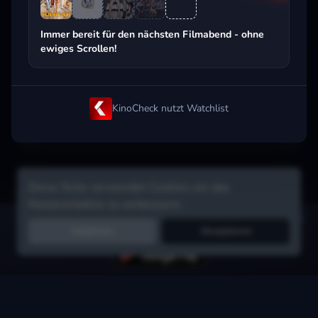
Beliebt beim Streaming
Immer bereit für den nächsten Filmabend - ohne
ewiges Scrollen!
KinoCheck nutzt Watchlist
Diese Seite verwendet Cookies um das
Nutzererlebnis zu verbessern.
Hol dir die Watchlist-App:
Filme in Sekunden merken, Tipps von
Ablehnen
Akzeptieren
Freunden, Abo-Check & mehr.