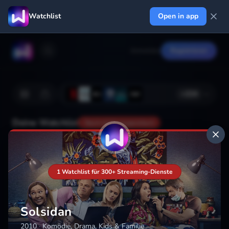
Watchlist
Open in app
Anmelden
Registrieren
+
224
Deine Watchlist
Noch nicht gespeichert
Hinzufügen
1 Watchlist für 300+ Streaming-Dienste
Solsidan
2010
·
Komödie, Drama, Kids & Familie