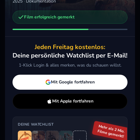
2025
·
Dokumentation
Weitere Trailer, die dich interessieren könnten
Film erfolgreich gemerkt
Jackass: Einer geht noch
2026 · Action, Komödie, Dokumentation
Merken
Mehr
Jeden Freitag kostenlos:
Deine persönliche Watchlist per E-Mail!
1-Klick Login & alles merken, was du schauen willst.
Aktuell im Trend
Mit Google fortfahren
Mit Apple fortfahren
DEINE WATCHLIST
Mehr als 2 Mio.
Filme gemerkt!