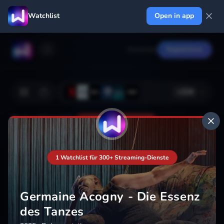
Watchlist
Open in app
Anmelden
Registrieren
+
224
Deine Watchlist
Noch nicht gespeichert
1 Watchlist für 300+ Streaming-Dienste
Hinzufügen
Germaine Acogny - Die Essenz
des Tanzes