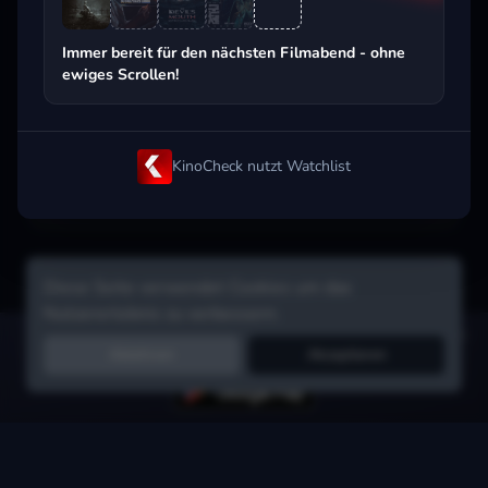
Beliebt beim Streaming
Immer bereit für den nächsten Filmabend - ohne
ewiges Scrollen!
KinoCheck nutzt Watchlist
Diese Seite verwendet Cookies um das
Nutzererlebnis zu verbessern.
Hol dir die Watchlist-App:
Filme in Sekunden merken, Tipps von
Ablehnen
Akzeptieren
Freunden, Abo-Check & mehr.