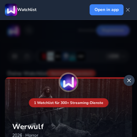
Watchlist
Open in app
Anmelden
Registrieren
+
224
Deine Watchlist
Noch nicht gespeichert
Hinzufügen
1 Watchlist für 300+ Streaming-Dienste
Werwulf
2026
·
Horror