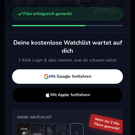
Film erfolgreich gemerkt
Weitere Trailer, die dich interessieren könnten
Obsession – Du sollst mich lieben
Evil
The Devil's Mouth - Der Teufelsschlund
2026 · Horror, Thriller
2026 
2026 · Horror, Thriller
Deine kostenlose Watchlist wartet auf
Merken
Mehr
M
Merken
Mehr
dich
1-Klick Login & alles merken, was du schauen willst.
Aktuell im Trend
Mit Google fortfahren
Mit Apple fortfahren
DEINE WATCHLIST
Mehr als 2 Mio.
Filme gemerkt!