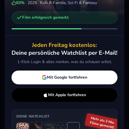
83
%
·
2025
·
Kids & Familie, Sci-Fi & Fantasy
Film erfolgreich gemerkt
Weitere Trailer, die dich interessieren könnten
Die Odyssee
Toy 
Masters of the Universe
2026 · Action, Sci-Fi & Fantasy
2026 
2026 · Action, Sci-Fi & Fantasy
Jeden Freitag kostenlos:
Merken
Mehr
M
Merken
Mehr
Deine persönliche Watchlist per E-Mail!
1-Klick Login & alles merken, was du schauen willst.
Aktuell im Trend
Mit Google fortfahren
Mit Apple fortfahren
DEINE WATCHLIST
Mehr als 2 Mio.
Filme gemerkt!