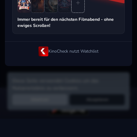
Beliebt beim Streaming
Immer bereit für den nächsten Filmabend - ohne
ewiges Scrollen!
KinoCheck nutzt Watchlist
Diese Seite verwendet Cookies um das
Nutzererlebnis zu verbessern.
Hol dir die Watchlist-App:
Filme in Sekunden merken, Tipps von
Ablehnen
Akzeptieren
Freunden, Abo-Check & mehr.