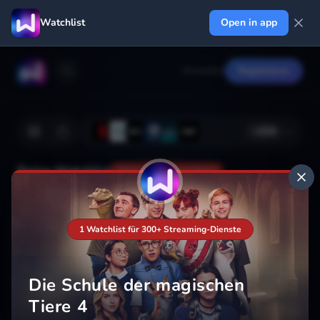
Watchlist
Open in app
Anmelden
Registrieren
+
224
Deine Watchlist
Noch nicht gespeichert
1 Watchlist für 300+ Streaming-Dienste
Hinzufügen
Die Schule der magischen
Tiere 4