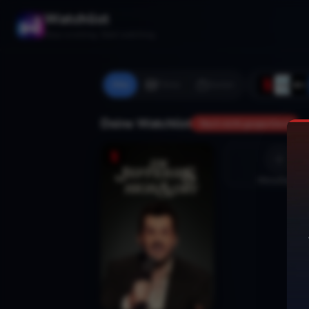
Watchlist
Stop scrolling. Start watching.
Alle
Filme
Serien
Deine Watchlist
Noch nicht gespeichert
Hinzufügen