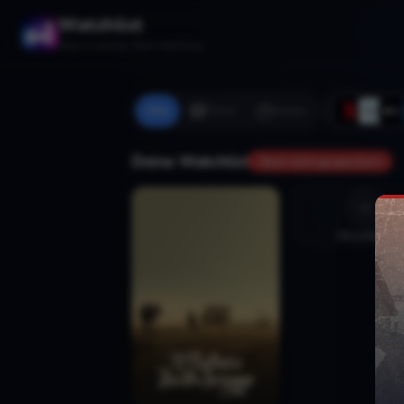
Watchlist
Stop scrolling. Start watching.
Alle
Filme
Serien
Deine Watchlist
Noch nicht gespeichert
Hinzufügen