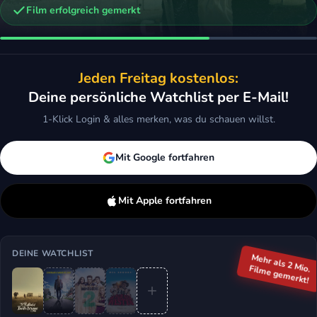
Film erfolgreich gemerkt
n
ighbors 2
Horizon
Jeden Freitag kostenlos:
Komödie
2024 · Drama, Western
Deine persönliche Watchlist per E-Mail!
ken
Mehr
Merken
Mehr
1-Klick Login & alles merken, was du schauen willst.
Mit Google fortfahren
Mit Apple fortfahren
DEINE WATCHLIST
Mehr als 2 Mio.
Filme gemerkt!