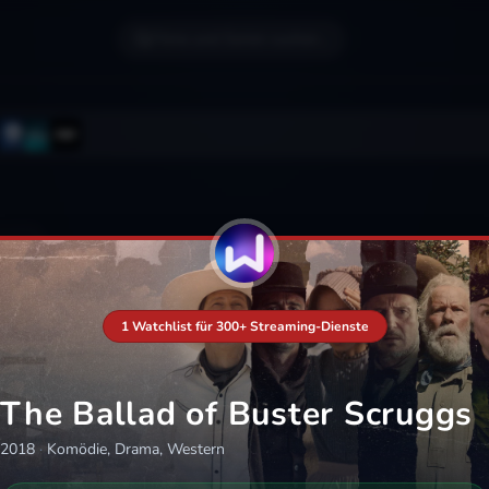
Filme und Serien suchen...
1 Watchlist für 300+ Streaming-Dienste
The Ballad of Buster Scruggs
2018
·
Komödie, Drama, Western