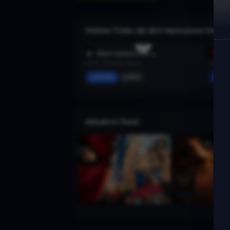
Weitere Trailer, die dich interessieren könnte
Ein Mann namens Ove
Bad Ne
2015 · Komödie, Drama
2016 · 
Merken
Mehr
Mer
Aktuell im Trend