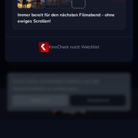
Beliebt beim Streaming
Immer bereit für den nächsten Filmabend - ohne
ewiges Scrollen!
KinoCheck nutzt Watchlist
Diese Seite verwendet Cookies um das
Nutzererlebnis zu verbessern.
Hol dir die Watchlist-App:
Filme in Sekunden merken, Tipps von
Ablehnen
Akzeptieren
Freunden, Abo-Check & mehr.