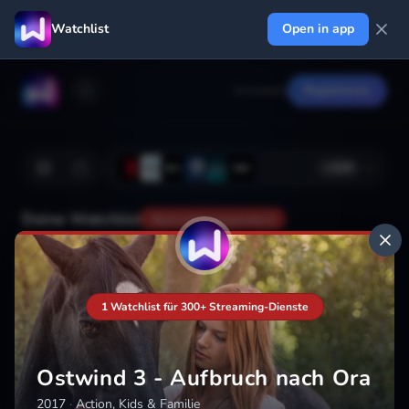
Watchlist
Open in app
Anmelden
Registrieren
+
224
Deine Watchlist
Noch nicht gespeichert
Hinzufügen
1 Watchlist für 300+ Streaming-Dienste
Ostwind 3 - Aufbruch nach Ora
2017
·
Action, Kids & Familie