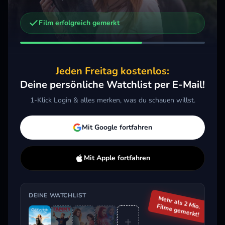
Film erfolgreich gemerkt
Weitere Trailer, die dich interessieren könnten
Tammy - Voll abgefahren
Ostwind - Aris Ankunft
2014 · Komödie
2019 · Action, Drama, Kids & Familie
Jeden Freitag kostenlos:
Merken
Mehr
Merken
Mehr
M
Deine persönliche Watchlist per E-Mail!
1-Klick Login & alles merken, was du schauen willst.
Aktuell im Trend
Mit Google fortfahren
Mit Apple fortfahren
DEINE WATCHLIST
Mehr als 2 Mio.
Filme gemerkt!