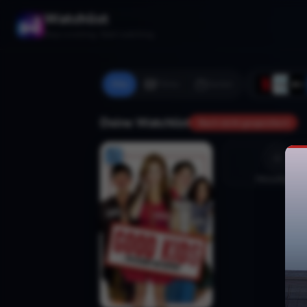
Watchlist
Stop scrolling. Start watching.
Alle
Filme
Serien
Deine Watchlist
Noch nicht gespeichert
Hinzufügen