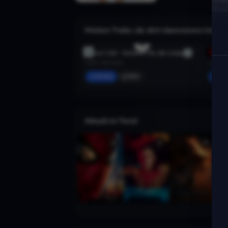
Weitere Trailer, die dich interessieren könnte
Driver's Ed - Vorfahrt für die Liebe
Kindsk
2025 · Komödie
2013 · 
Merken
Mehr
Mer
Aktuell im Trend