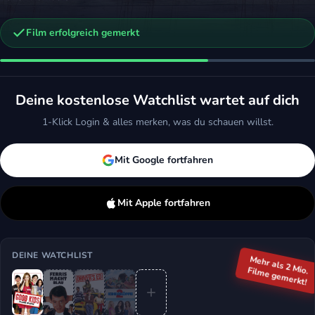
Film erfolgreich gemerkt
n
Central Intelligence
öpfe 2
2016 · Action, Komödie
Komödie
Deine kostenlose Watchlist wartet auf dich
Merken
Mehr
ken
Mehr
1-Klick Login & alles merken, was du schauen willst.
Mit Google fortfahren
Mit Apple fortfahren
DEINE WATCHLIST
Mehr als 2 Mio.
Filme gemerkt!