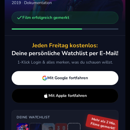
2019
·
Dokumentation
Film erfolgreich gemerkt
Weitere Trailer, die dich interessieren könnten
Welcome to Earth
2021 · Dokumentation
Jeden Freitag kostenlos:
Merken
Mehr
Deine persönliche Watchlist per E-Mail!
1-Klick Login & alles merken, was du schauen willst.
Aktuell im Trend
Mit Google fortfahren
Mit Apple fortfahren
DEINE WATCHLIST
Mehr als 2 Mio.
Filme gemerkt!