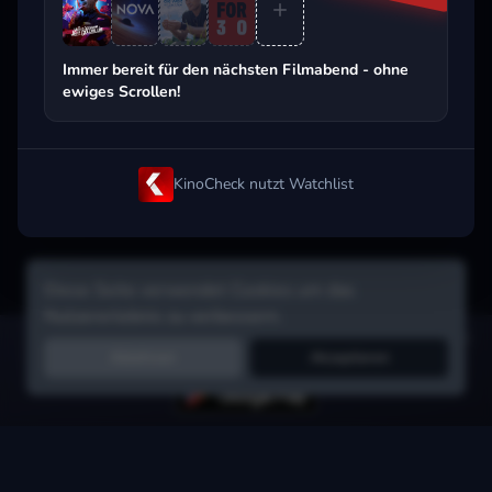
Beliebt beim Streaming
Immer bereit für den nächsten Filmabend - ohne
ewiges Scrollen!
KinoCheck nutzt Watchlist
Diese Seite verwendet Cookies um das
Nutzererlebnis zu verbessern.
Hol dir die Watchlist-App:
Filme in Sekunden merken, Tipps von
Ablehnen
Akzeptieren
Freunden, Abo-Check & mehr.