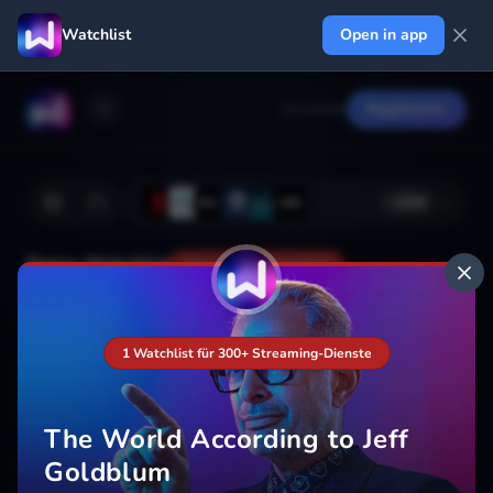
Watchlist
Open in app
Anmelden
Registrieren
+
224
Deine Watchlist
Noch nicht gespeichert
1 Watchlist für 300+ Streaming-Dienste
Hinzufügen
The World According to Jeff
Goldblum