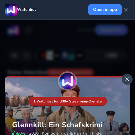
Watchlist
Open in app
Anmelden
Registrieren
+
224
Deine Watchlist
Noch nicht gespeichert
Hinzufügen
1 Watchlist für 300+ Streaming-Dienste
Glennkill: Ein Schafskrimi
80
%
·
2026
·
Komödie, Kids & Familie, Thriller