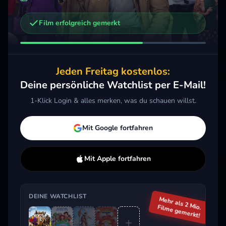
Film erfolgreich gemerkt
Weitere Trailer, die dich interessieren könnten
Toy Story 5
Vaiana
Mini
2026 · Action, Animation, Komödie
2026 · Action, Komödie, Kids & Familie
2026 
Jeden Freitag kostenlos:
Merken
Mehr
Merken
Mehr
M
Deine persönliche Watchlist per E-Mail!
1-Klick Login & alles merken, was du schauen willst.
Aktuell im Trend
Mit Google fortfahren
Mit Apple fortfahren
DEINE WATCHLIST
Mehr als 2 Mio.
Filme gemerkt!