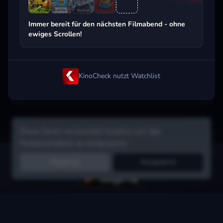
Beliebt beim Streaming
Immer bereit für den nächsten Filmabend - ohne
ewiges Scrollen!
KinoCheck nutzt Watchlist
Diese Seite verwendet Cookies um das
Nutzererlebnis zu verbessern.
Hol dir die Watchlist-App:
Filme in Sekunden merken, Tipps von
Ablehnen
Akzeptieren
Freunden, Abo-Check & mehr.