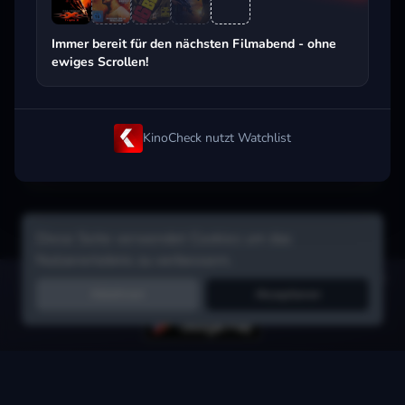
Beliebt beim Streaming
Immer bereit für den nächsten Filmabend - ohne
ewiges Scrollen!
KinoCheck nutzt Watchlist
Diese Seite verwendet Cookies um das
Nutzererlebnis zu verbessern.
Hol dir die Watchlist-App:
Filme in Sekunden merken, Tipps von
Ablehnen
Akzeptieren
Freunden, Abo-Check & mehr.