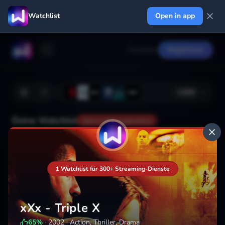
Watchlist
Open in app
Anmelden
Registrieren
+
224
Deine Watchlist
Noch nicht gespeichert
Hinzufügen
1 Watchlist für 300+ Streaming-Dienste
xXx - Triple X
65
%
·
2002
·
Action, Thriller, Drama