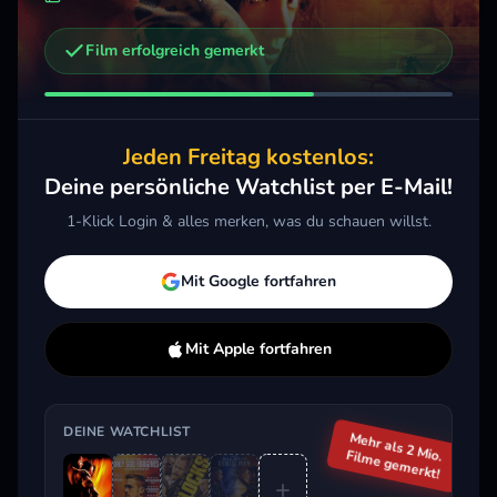
Film erfolgreich gemerkt
Weitere Trailer, die dich interessieren könnten
Only God Forgives
Gemini Man
Der 
2013 · Thriller, Drama
2019 · Action, Drama, Sci-Fi & Fantasy
2020 
Jeden Freitag kostenlos:
Merken
Mehr
Merken
Mehr
M
Deine persönliche Watchlist per E-Mail!
1-Klick Login & alles merken, was du schauen willst.
Aktuell im Trend
Mit Google fortfahren
Mit Apple fortfahren
DEINE WATCHLIST
Mehr als 2 Mio.
Filme gemerkt!