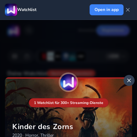
Watchlist
Open in app
Anmelden
Registrieren
+
224
Deine Watchlist
Noch nicht gespeichert
Hinzufügen
1 Watchlist für 300+ Streaming-Dienste
Kinder des Zorns
2020
·
Horror, Thriller