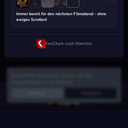
Beliebt beim Streaming
Immer bereit für den nächsten Filmabend - ohne
ewiges Scrollen!
KinoCheck nutzt Watchlist
Diese Seite verwendet Cookies um das
Nutzererlebnis zu verbessern.
Hol dir die Watchlist-App:
Filme in Sekunden merken, Tipps von
Ablehnen
Akzeptieren
Freunden, Abo-Check & mehr.