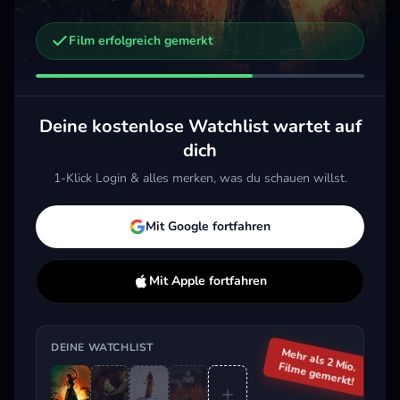
Film erfolgreich gemerkt
Weitere Trailer, die dich interessieren könnten
Clown in a Cornfield
Carrie - Des Satans jüngste Tochter
2025 · Horror, Thriller
1976 · Horror, Thriller
Deine kostenlose Watchlist wartet auf
Merken
Mehr
Merken
Mehr
M
dich
1-Klick Login & alles merken, was du schauen willst.
Aktuell im Trend
Mit Google fortfahren
Mit Apple fortfahren
DEINE WATCHLIST
Mehr als 2 Mio.
Filme gemerkt!