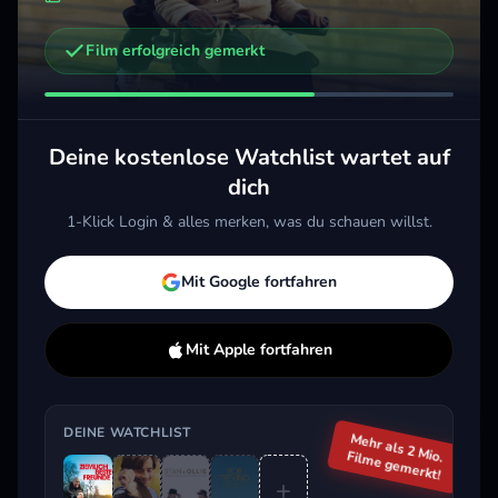
Film erfolgreich gemerkt
Weitere Trailer, die dich interessieren könnten
Stan & Ollie
Creed III: Rocky's Legacy
Ein 
2018 · Komödie, Drama
2023 · Action, Drama
2004
Deine kostenlose Watchlist wartet auf
Merken
Mehr
Merken
Mehr
M
dich
1-Klick Login & alles merken, was du schauen willst.
Aktuell im Trend
Mit Google fortfahren
Mit Apple fortfahren
DEINE WATCHLIST
Mehr als 2 Mio.
Filme gemerkt!