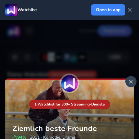
Watchlist
Open in app
Anmelden
Registrieren
+
224
Deine Watchlist
Noch nicht gespeichert
Hinzufügen
1 Watchlist für 300+ Streaming-Dienste
Ziemlich beste Freunde
94
%
·
2011
·
Komödie, Drama