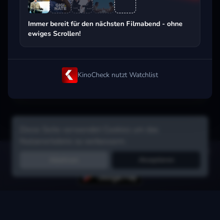
Beliebt beim Streaming
Immer bereit für den nächsten Filmabend - ohne
ewiges Scrollen!
KinoCheck nutzt Watchlist
Diese Seite verwendet Cookies um das
Nutzererlebnis zu verbessern.
Hol dir die Watchlist-App:
Filme in Sekunden merken, Tipps von
Ablehnen
Akzeptieren
Freunden, Abo-Check & mehr.