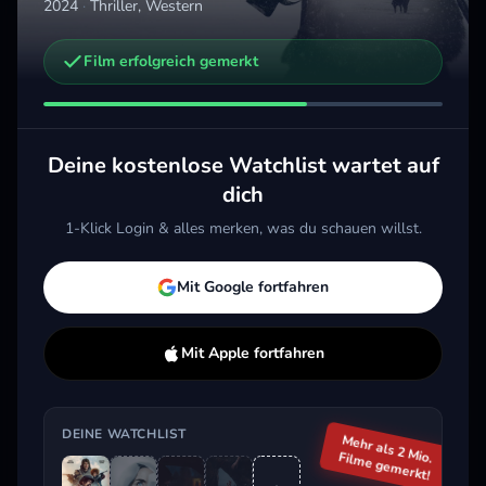
2024
·
Thriller, Western
Weitere Trailer, die dich interessieren könnten
Film erfolgreich gemerkt
Disclosure Day - Der Tag der Wahrheit
Obsession – Du sollst mich lieben
2026 · Sci-Fi & Fantasy, Thriller
2026 · Horror, Thriller
2026 
Merken
Mehr
Merken
Mehr
M
Deine kostenlose Watchlist wartet auf
dich
1-Klick Login & alles merken, was du schauen willst.
Aktuell im Trend
Mit Google fortfahren
Mit Apple fortfahren
DEINE WATCHLIST
Mehr als 2 Mio.
Filme gemerkt!