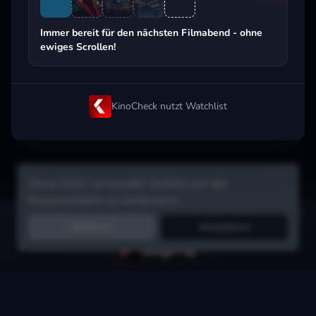
Beliebt beim Streaming
Immer bereit für den nächsten Filmabend - ohne
ewiges Scrollen!
KinoCheck nutzt Watchlist
Diese Seite verwendet Cookies um das
Nutzererlebnis zu verbessern.
Hol dir die Watchlist-App:
Filme in Sekunden merken, Tipps von
Ablehnen
Akzeptieren
Freunden, Abo-Check & mehr.