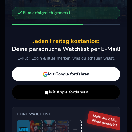
Film erfolgreich gemerkt
Weitere Trailer, die dich interessieren könnten
The Boys - Diabolical
2022 · Animation, Action
Jeden Freitag kostenlos:
Merken
Mehr
Deine persönliche Watchlist per E-Mail!
1-Klick Login & alles merken, was du schauen willst.
Aktuell im Trend
Mit Google fortfahren
Mit Apple fortfahren
DEINE WATCHLIST
Mehr als 2 Mio.
Filme gemerkt!