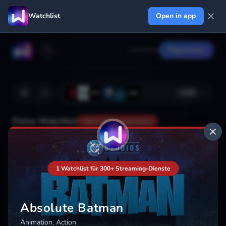
Watchlist
Open in app
Anmelden
Registrieren
+
224
Deine Watchlist
Noch nicht gespeichert
Hinzufügen
1 Watchlist für 300+ Streaming-Dienste
Absolute Batman
Animation, Action