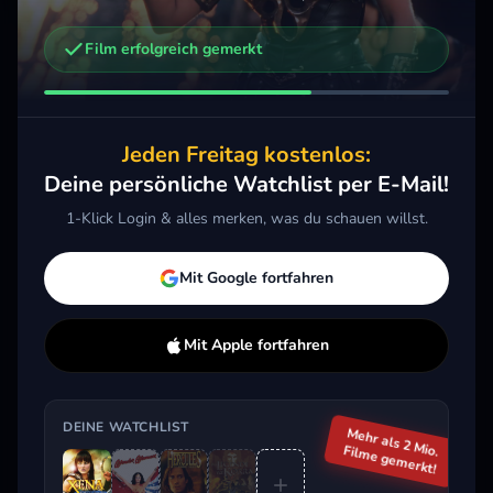
Film erfolgreich gemerkt
Weitere Trailer, die dich interessieren könnten
Supergirl
2015 · Drama, Action, Sci-Fi & Fantasy
Jeden Freitag kostenlos:
Merken
Mehr
Deine persönliche Watchlist per E-Mail!
1-Klick Login & alles merken, was du schauen willst.
Aktuell im Trend
Mit Google fortfahren
Mit Apple fortfahren
DEINE WATCHLIST
Mehr als 2 Mio.
Filme gemerkt!