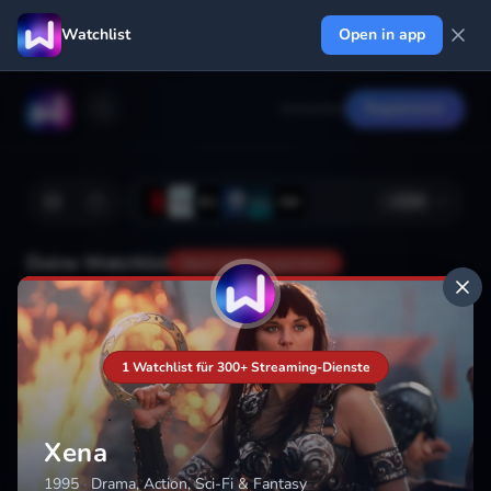
Watchlist
Open in app
Anmelden
Registrieren
+
224
Deine Watchlist
Noch nicht gespeichert
Hinzufügen
1 Watchlist für 300+ Streaming-Dienste
Xena
1995
·
Drama, Action, Sci-Fi & Fantasy