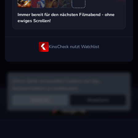
Beliebt beim Streaming
Immer bereit für den nächsten Filmabend - ohne
ewiges Scrollen!
KinoCheck nutzt Watchlist
Diese Seite verwendet Cookies um das
Nutzererlebnis zu verbessern.
Hol dir die Watchlist-App:
Filme in Sekunden merken, Tipps von
Ablehnen
Akzeptieren
Freunden, Abo-Check & mehr.