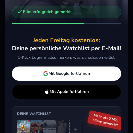
Film erfolgreich gemerkt
Weitere Trailer, die dich interessieren könnten
Anchorman - Die Legende kehrt zurück
2013 · Komödie
Jeden Freitag kostenlos:
Merken
Mehr
Deine persönliche Watchlist per E-Mail!
1-Klick Login & alles merken, was du schauen willst.
Aktuell im Trend
Mit Google fortfahren
Mit Apple fortfahren
DEINE WATCHLIST
Mehr als 2 Mio.
Filme gemerkt!