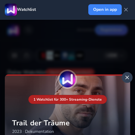
Watchlist
Open in app
Anmelden
Registrieren
+
224
Deine Watchlist
Noch nicht gespeichert
Hinzufügen
1 Watchlist für 300+ Streaming-Dienste
Trail der Träume
2023
·
Dokumentation